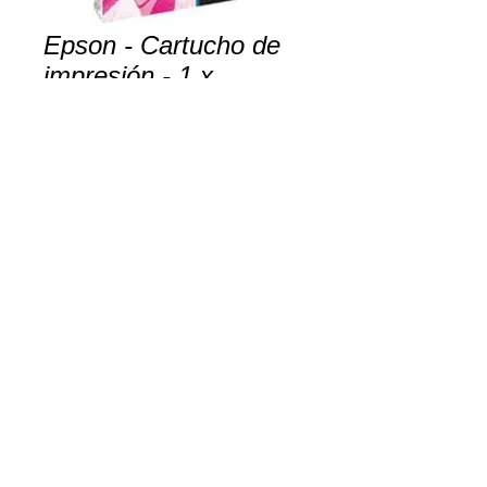
Epson - Cartucho de
impresión - 1 x
magenta
Contact Us to Purchase
Copyright 2026. MsH Sistemas Electronicos
Lat.S.A.
Contacto:
Tel/Fax:
2227-0589
Dirección: San Francisco de Dos Rios