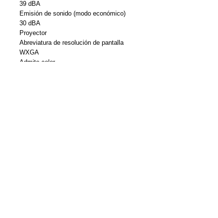
39 dBA
Emisión de sonido (modo económico)
30 dBA
Proyector
Abreviatura de resolución de pantalla
WXGA
Admite color
1,07 millones de colores
Brillo
3200 lúmenes
Brillo (Blanco)
3200 lúmenes
Brillo (Color)
3200 lúmenes
Clase
Proyector digital
Formato de imagen HD
720p
Portabilidad
Portátil
Relación de alcance
1.04 - 1.26:1
Relación de aspecto nativa