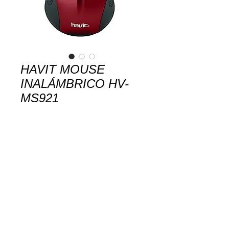
HAVIT MOUSE
INALÁMBRICO HV-
MS921
Contact Us to Purchase
Mouse inalámbrico de 2.4GHz
4 botones
Hasta 1600 dpi
Alcance: 10 metros
Alimentación: Dos pilas AAA