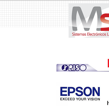
MSH Sistemas Electrónicos Latinoamerica S.A. Copiadoras, Copiadora, Fotocopiadoras, Fotocopiador
Venta de Duplicadora, Alquiler de Copiadoras, Alquiler de Copiadora, Suministros, Suministro, T