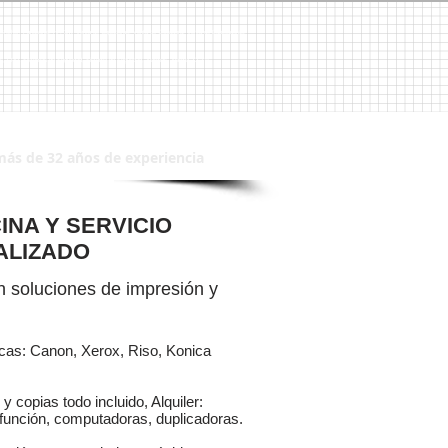
 Brother, Panasonic, HP, 3M, Venta de Copiadoras, Venta de Copiadora, Venta de Duplicadoras,
CPU´s, CPU, Sistemas de Seguridad, Sistema de Seguridad, Alarmas, Alarma, CCTV
más de 32 años de experiencia
INA Y SERVICIO
ALIZADO
 soluciones de impresión y
rcas: Canon, Xerox, Riso, Konica
y copias todo incluido, Alquiler:
función, computadoras, duplicadoras.