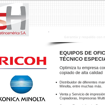
a, Duplicadoras, Duplicadora, Impresoras, Impresora, Servicio Tecnico, Reparaciones, Reparacion,Canon, Ricoh, Lanier, Riso, Epson, Toshiba, Mita, Kyocera, Xerox, Sharp,
intas, Tinta, Toner, Toners, Faxes, Fax, Escaner´s, Escaner, MSH, msh, MSH Sistemas, Multifuncionales, Multifuncional, Computadoras, Computadora, Monitores, Monitor, 
Garantía y respaldo con 
EQUIPOS DE OFIC
TÉCNICO ESPECI
Optimiza tu empresa con
copiado de alta calidad
Distribuidor de diferentes ma
Minolta, entre muchas más.
Venta y Servicio de impresión 
Copiadoras, Impresoras Multi