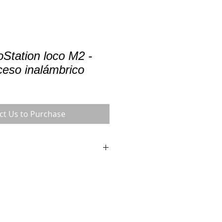
oStation loco M2 -
ceso inalámbrico
ct Us to Purchase
oco M2
ámbrico