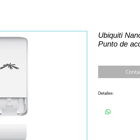
Ubiquiti Nan
Punto de ac
Conta
Detalles:
General
Ubiquiti NanoStation l
- Punto de acceso inal
- AirMax
- 2.4 GHz