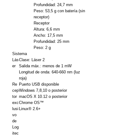
Profundidad: 24,7 mm
Peso: 53,5 g con batería (sin
receptor)
Receptor
Altura: 6,6 mm
Ancho: 17,5 mm
Profundidad: 25 mm
Peso: 2 g
Sistema
Lás
Clase: Láser 2
er
Salida máx.: menos de 1 mW
Longitud de onda: 640-660 nm (luz
roja)
Re
Puerto USB disponible
cep
Windows 7,8,10 o posterior
tor
macOS X 10.12 o posterior
exc
Chrome OS™
lusi
Linux® 2.6+
vo
de
Log
itec