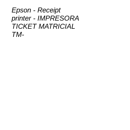
Epson - Receipt
printer - IMPRESORA
TICKET MATRICIAL
TM-
Contact Us to Purchase
C31CL26042AD
Copyright 2026. MsH Sistemas Electronicos
Lat.S.A.