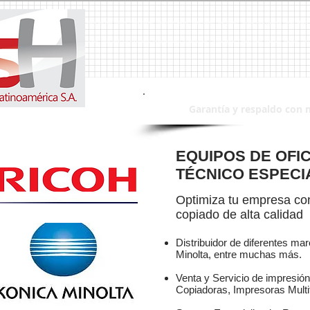
a, Duplicadoras, Duplicadora, Impresoras, Impresora, Servicio Tecnico, Reparaciones, Reparacion,Canon, Ricoh, Lanier, Riso, Epson, Toshiba, Mita, Kyocera, Xerox, Sharp,
intas, Tinta, Toner, Toners, Faxes, Fax, Escaner´s, Escaner, MSH, msh, MSH Sistemas, Multifuncionales, Multifuncional, Computadoras, Computadora, Monitores, Monitor, 
Garantía y respaldo con 
EQUIPOS DE OFIC
TÉCNICO ESPECI
Optimiza tu empresa con
copiado de alta calidad
Distribuidor de diferentes ma
Minolta, entre muchas más.
Venta y Servicio de impresión 
Copiadoras, Impresoras Multi