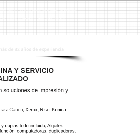
 Brother, Panasonic, HP, 3M, Venta de Copiadoras, Venta de Copiadora, Venta de Duplicadoras,
CPU´s, CPU, Sistemas de Seguridad, Sistema de Seguridad, Alarmas, Alarma, CCTV
más de 32 años de experiencia
INA Y SERVICIO
ALIZADO
 soluciones de impresión y
rcas: Canon, Xerox, Riso, Konica
y copias todo incluido, Alquiler:
función, computadoras, duplicadoras.