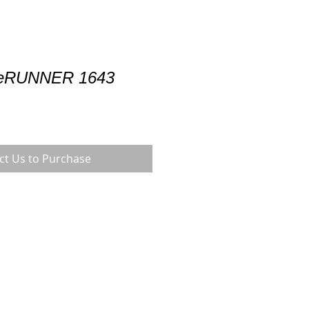
geRUNNER 1643
ct Us to Purchase