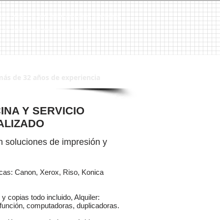
 Brother, Panasonic, HP, 3M, Venta de Copiadoras, Venta de Copiadora, Venta de Duplicadoras,
CPU´s, CPU, Sistemas de Seguridad, Sistema de Seguridad, Alarmas, Alarma, CCTV
más de 32 años de experiencia
INA Y SERVICIO
ALIZADO
 soluciones de impresión y
rcas: Canon, Xerox, Riso, Konica
y copias todo incluido, Alquiler:
función, computadoras, duplicadoras.