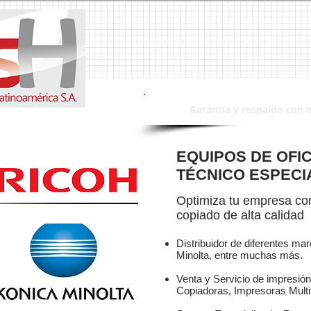
a, Duplicadoras, Duplicadora, Impresoras, Impresora, Servicio Tecnico, Reparaciones, Reparacion,Canon, Ricoh, Lanier, Riso, Epson, Toshiba, Mita, Kyocera, Xerox, Sharp,
intas, Tinta, Toner, Toners, Faxes, Fax, Escaner´s, Escaner, MSH, msh, MSH Sistemas, Multifuncionales, Multifuncional, Computadoras, Computadora, Monitores, Monitor, 
Garantía y respaldo con 
EQUIPOS DE OFIC
TÉCNICO ESPECI
Optimiza tu empresa con
copiado de alta calidad
Distribuidor de diferentes ma
Minolta, entre muchas más.
Venta y Servicio de impresión 
Copiadoras, Impresoras Multi