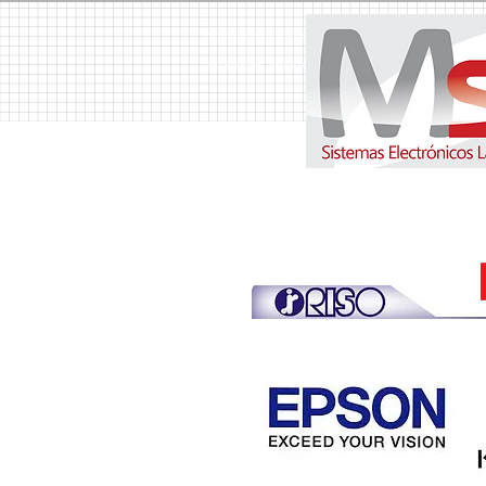
MSH Sistemas Electrónicos Latinoamerica S.A. Copiadoras, Copiadora, Fotocopiadoras, Fotocopiador
Venta de Duplicadora, Alquiler de Copiadoras, Alquiler de Copiadora, Suministros, Suministro, T