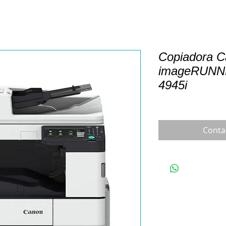
Copiadora 
imageRUNN
4945i
Conta