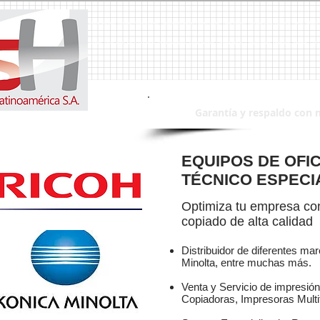
a, Duplicadoras, Duplicadora, Impresoras, Impresora, Servicio Tecnico, Reparaciones, Reparacion,Canon, Ricoh, Lanier, Riso, Epson, Toshiba, Mita, Kyocera, Xerox, Sharp,
intas, Tinta, Toner, Toners, Faxes, Fax, Escaner´s, Escaner, MSH, msh, MSH Sistemas, Multifuncionales, Multifuncional, Computadoras, Computadora, Monitores, Monitor, 
Garantía y respaldo con 
EQUIPOS DE OFIC
TÉCNICO ESPECI
Optimiza tu empresa con
copiado de alta calidad
Distribuidor de diferentes ma
Minolta, entre muchas más.
Venta y Servicio de impresión 
Copiadoras, Impresoras Multi