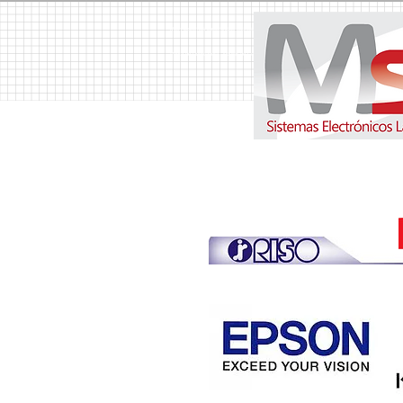
MSH Sistemas Electrónicos Latinoamerica S.A. Copiadoras, Copiadora, Fotocopiadoras, Fotocopiador
Venta de Duplicadora, Alquiler de Copiadoras, Alquiler de Copiadora, Suministros, Suministro, T