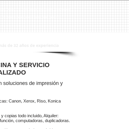
 Brother, Panasonic, HP, 3M, Venta de Copiadoras, Venta de Copiadora, Venta de Duplicadoras,
CPU´s, CPU, Sistemas de Seguridad, Sistema de Seguridad, Alarmas, Alarma, CCTV
más de 32 años de experiencia
INA Y SERVICIO
ALIZADO
 soluciones de impresión y
rcas: Canon, Xerox, Riso, Konica
y copias todo incluido, Alquiler:
función, computadoras, duplicadoras.