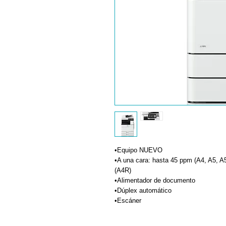
•Equipo NUEVO
•A una cara: hasta 45 ppm (A4, A5, A
(A4R)
•Alimentador de documento
•Dúplex automático
•Escáner