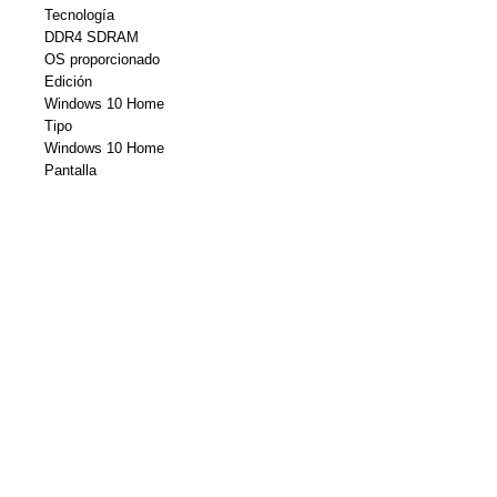
Tecnología
DDR4 SDRAM
OS proporcionado
Edición
Windows 10 Home
Tipo
Windows 10 Home
Pantalla
Resolución nativa
1920 x 1080
Tamaño en diagonal
15.6 pulgada
Procesador
Fabricante
Intel
Tipo
Core i7
Velocidad reloj
3.9 GHz
Sistema
Capacidad del disco duro
256 GB