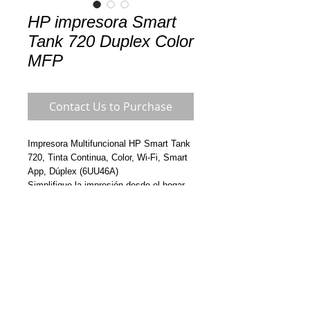
HP impresora Smart
Tank 720 Duplex Color
MFP
Contact Us to Purchase
Impresora Multifuncional HP Smart Tank
720, Tinta Continua, Color, Wi-Fi, Smart
App, Dúplex (6UU46A)
Simplifique la impresión desde el hogar
gracias a la tinta original HP que se
incluye en la caja y permite imprimir por
hasta tres años
Impresión a Color
Imprimir, escanear, copiar,
inalámbrica
1 Wi-Fi Direct; 2 Hi-Speed USB 2.0
(dispositivo)