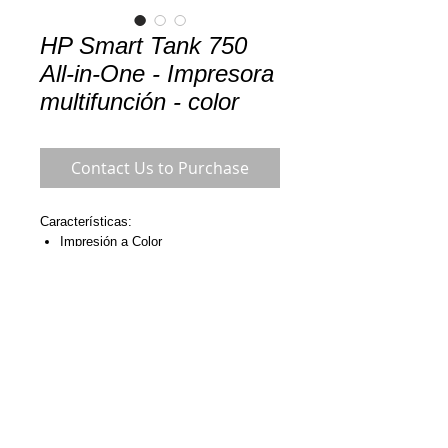
HP Smart Tank 750
All-in-One - Impresora
multifunción - color
Contact Us to Purchase
Características:
Impresión a Color
Impresión, escaneo, copiado, AAD y
conexión inalámbrica
USB 2.0 de alta velocidad; Wi-Fi;
LAN
LATAM: 1+1 año de garantía
Detalles: