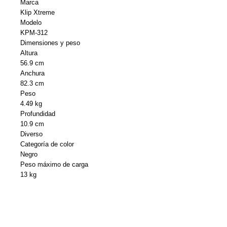
Marca
Klip Xtreme
Modelo
KPM-312
Dimensiones y peso
Altura
56.9 cm
Anchura
82.3 cm
Peso
4.49 kg
Profundidad
10.9 cm
Diverso
Categoría de color
Negro
Peso máximo de carga
13 kg
Muebles para aparatos de audio y vídeo
Color
Negro
Encuadre
De -90° a 90°