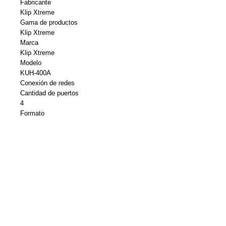
Fabricante
Klip Xtreme
Gama de productos
Klip Xtreme
Marca
Klip Xtreme
Modelo
KUH-400A
Conexión de redes
Cantidad de puertos
4
Formato
Sobremesa
Subcategoría
Uso compartido de periféricos y
concentradores
Subtipo
USB
Tipo
Hub
Diverso
Categoría de color
Azul/Negro/Verde