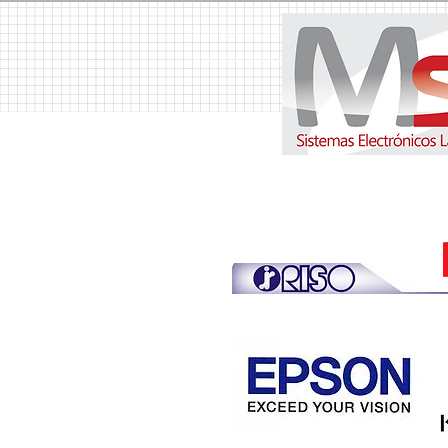
MSH Sistemas Electrónicos Latinoamerica S.A. Copiadoras, Copiadora, Fotocopiadoras, Fotocopiador
Venta de Duplicadora, Alquiler de Copiadoras, Alquiler de Copiadora, Suministros, Suministro, T