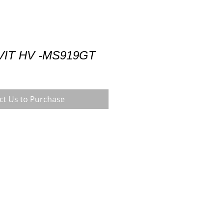
IT HV -MS919GT
ct Us to Purchase