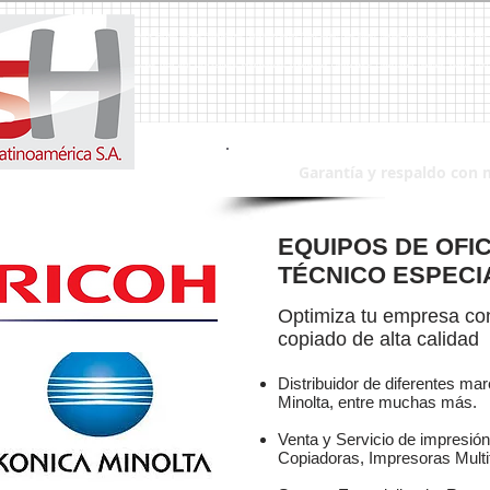
a, Duplicadoras, Duplicadora, Impresoras, Impresora, Servicio Tecnico, Reparaciones, Reparacion,Canon, Ricoh, Lanier, Riso, Epson, Toshiba, Mita, Kyocera, Xerox, Sharp,
intas, Tinta, Toner, Toners, Faxes, Fax, Escaner´s, Escaner, MSH, msh, MSH Sistemas, Multifuncionales, Multifuncional, Computadoras, Computadora, Monitores, Monitor, 
Garantía y respaldo con 
EQUIPOS DE OFIC
TÉCNICO ESPECI
Optimiza tu empresa con
copiado de alta calidad
Distribuidor de diferentes ma
Minolta, entre muchas más.
Venta y Servicio de impresión 
Copiadoras, Impresoras Multi