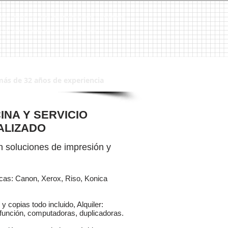
 Brother, Panasonic, HP, 3M, Venta de Copiadoras, Venta de Copiadora, Venta de Duplicadoras,
CPU´s, CPU, Sistemas de Seguridad, Sistema de Seguridad, Alarmas, Alarma, CCTV
más de 32 años de experiencia
INA Y SERVICIO
ALIZADO
 soluciones de impresión y
rcas: Canon, Xerox, Riso, Konica
y copias todo incluido, Alquiler:
función, computadoras, duplicadoras.