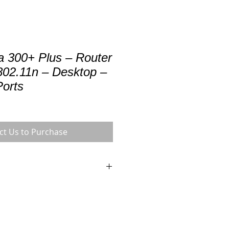
a 300+ Plus – Router
802.11n – Desktop –
orts
ct Us to Purchase
s
aquetada1
ions
xt Nebula