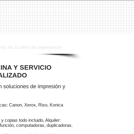
 Brother, Panasonic, HP, 3M, Venta de Copiadoras, Venta de Copiadora, Venta de Duplicadoras,
CPU´s, CPU, Sistemas de Seguridad, Sistema de Seguridad, Alarmas, Alarma, CCTV
más de 32 años de experiencia
INA Y SERVICIO
ALIZADO
 soluciones de impresión y
rcas: Canon, Xerox, Riso, Konica
y copias todo incluido, Alquiler:
función, computadoras, duplicadoras.