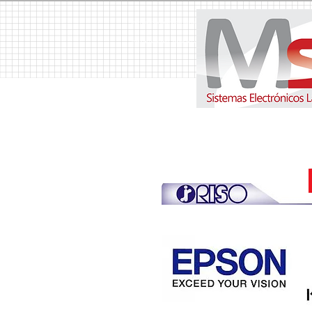
MSH Sistemas Electrónicos Latinoamerica S.A. Copiadoras, Copiadora, Fotocopiadoras, Fotocopiador
Venta de Duplicadora, Alquiler de Copiadoras, Alquiler de Copiadora, Suministros, Suministro, T