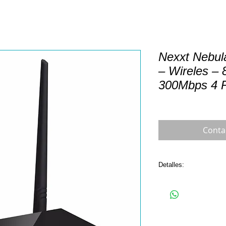
Nexxt Nebul
– Wireles – 
300Mbps 4 P
Conta
Detalles:
Hardware Specification
General Cantidad emp
CompatibilidadPC
FabricanteNexxt Solut
Gama de productosNex