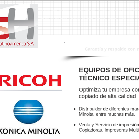
a, Duplicadoras, Duplicadora, Impresoras, Impresora, Servicio Tecnico, Reparaciones, Reparacion,Canon, Ricoh, Lanier, Riso, Epson, Toshiba, Mita, Kyocera, Xerox, Sharp,
intas, Tinta, Toner, Toners, Faxes, Fax, Escaner´s, Escaner, MSH, msh, MSH Sistemas, Multifuncionales, Multifuncional, Computadoras, Computadora, Monitores, Monitor, 
Garantía y respaldo con 
EQUIPOS DE OFIC
TÉCNICO ESPECI
Optimiza tu empresa con
copiado de alta calidad
Distribuidor de diferentes ma
Minolta, entre muchas más.
Venta y Servicio de impresión 
Copiadoras, Impresoras Multi