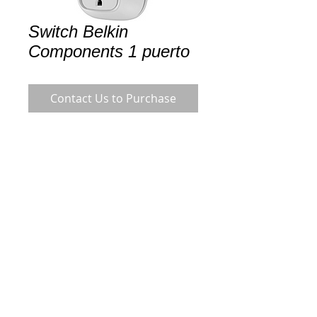
Switch Belkin
Components 1 puerto
Contact Us to Purchase
    IEEE 802.11n
    External
    Wifi-F7C027fc
Details
General
Fabricante Belkin
Marca Belkin
Conexión de redes