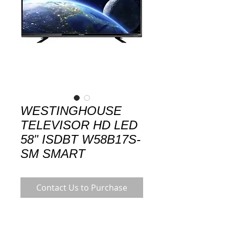
WESTINGHOUSE
TELEVISOR HD LED
58" ISDBT W58B17S-
SM SMART
Contact Us to Purchase
Descripción
Smart TV de 58" con resolución HD