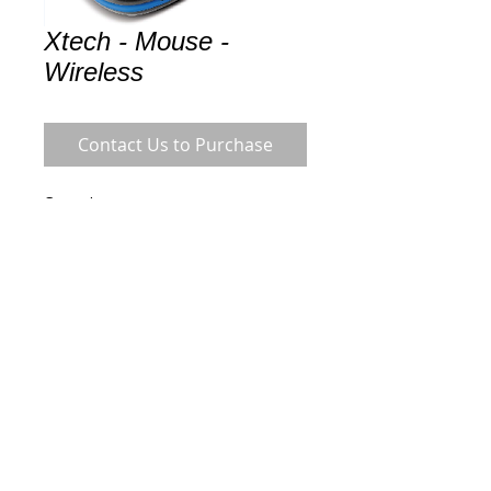
Xtech - Mouse -
Wireless
Contact Us to Purchase
General
Cantidad empaquetada 1
Fabricante Xtech
Gama de productos Xtech
Marca XTech
Dispositivo de entrada
Interfaz 2.4 GHz
Tipo Ratón 