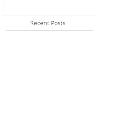
Recent Posts
This is the title of your first
image post
This is the title of your first video post
This is the title of your first blog post
Archive