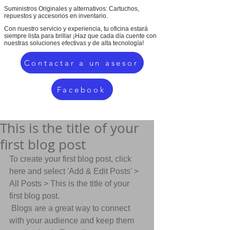
Suministros Originales y alternativos: Cartuchos,
repuestos y accesorios en inventario.
Con nuestro servicio y experiencia, tu oficina estará
siempre lista para brillar ¡Haz que cada día cuente con
nuestras soluciones efectivas y de alta tecnología!
Contactar a un asesor
Facebook
This is the title of your
first blog post
To create your first blog post, click 
here and select 'Add & Edit Posts' > 
All Posts > This is the title of your 
first blog post. 
 Blogs are a great way to connect 
with your audience and keep them 