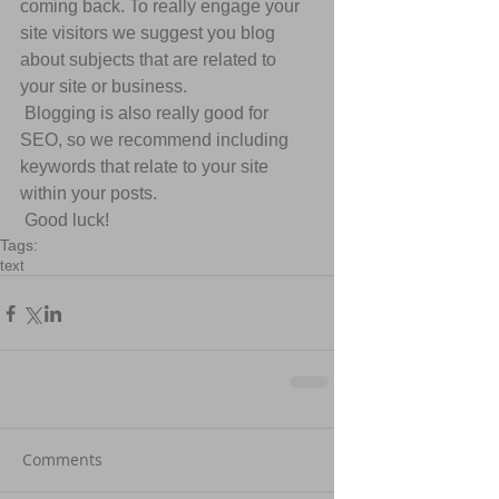
coming back. To really engage your 
site visitors we suggest you blog 
about subjects that are related to 
your site or business. 
 Blogging is also really good for 
SEO, so we recommend including 
keywords that relate to your site 
within your posts.
 Good luck!
Tags:
text
Comments