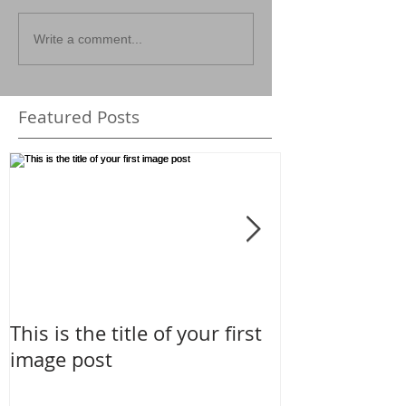
Write a comment...
Featured Posts
This is the title of your first
This is the tit
image post
video post